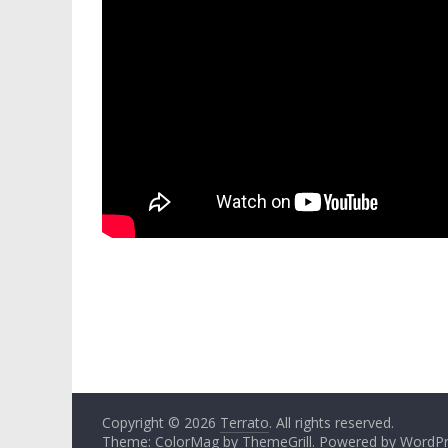
Percussions brésil
Copyright © 2026
Terrato
. All rights reserved.
Theme: ColorMag by
ThemeGrill
. Powered by
WordPr